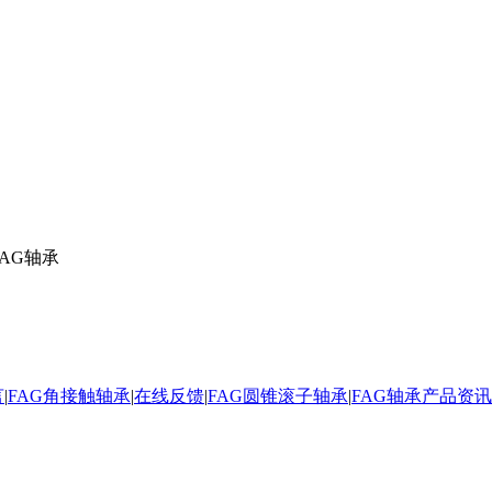
言
|
FAG角接触轴承
|
在线反馈
|
FAG圆锥滚子轴承
|
FAG轴承产品资讯