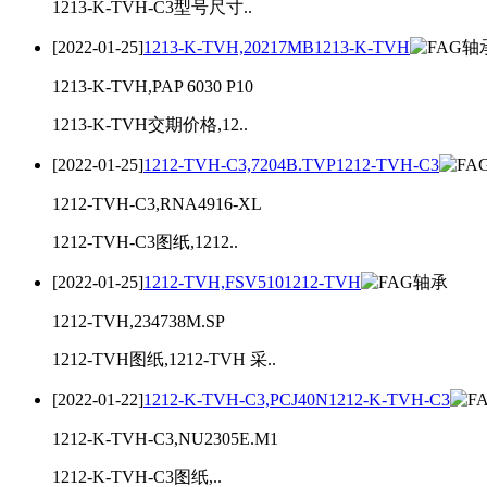
1213-K-TVH-C3型号尺寸..
[2022-01-25]
1213-K-TVH,20217MB1213-K-TVH
1213-K-TVH,PAP 6030 P10
1213-K-TVH交期价格,12..
[2022-01-25]
1212-TVH-C3,7204B.TVP1212-TVH-C3
1212-TVH-C3,RNA4916-XL
1212-TVH-C3图纸,1212..
[2022-01-25]
1212-TVH,FSV5101212-TVH
1212-TVH,234738M.SP
1212-TVH图纸,1212-TVH 采..
[2022-01-22]
1212-K-TVH-C3,PCJ40N1212-K-TVH-C3
1212-K-TVH-C3,NU2305E.M1
1212-K-TVH-C3图纸,..